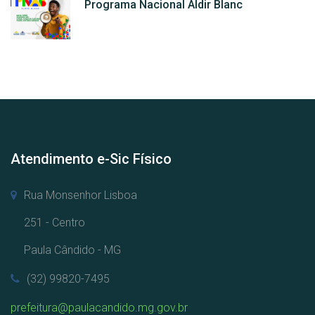
Programa Nacional Aldir Blanc
Atendimento e-Sic Físico
Rua Monsenhor Lisboa
251 - Centro
Paula Cândido - MG
(32) 99820-7495
prefeitura@paulacandido.mg.gov.br